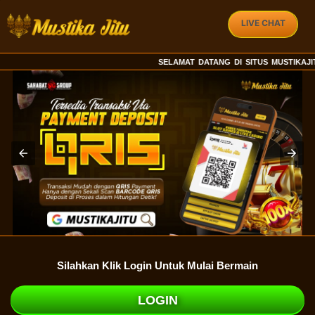
LIVE CHAT
SELAMAT DATANG DI SITUS MUSTIKAJ
Silahkan Klik Login Untuk Mulai Bermain
LOGIN